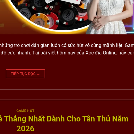
ng những trò chơi dân gian luôn có sức hút vô cùng mãnh liệt. Ga
ốc độ cực nhanh. Tại bài viết hôm nay của Xóc đĩa Online, hãy cù
TIẾP TỤC ĐỌC
→
GAME HOT
Dễ Thắng Nhất Dành Cho Tân Thủ Năm
2026