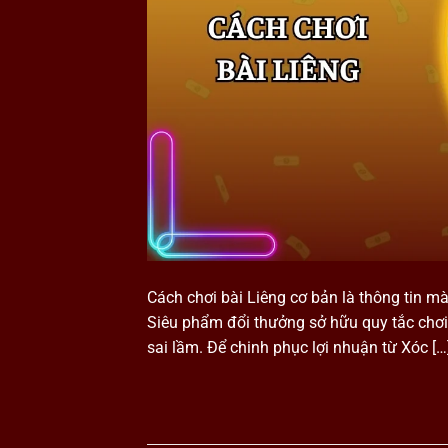
Cách chơi bài Liêng cơ bản là thông tin m
Siêu phẩm đổi thưởng sở hữu quy tắc chơi
sai lầm. Để chinh phục lợi nhuận từ Xóc […