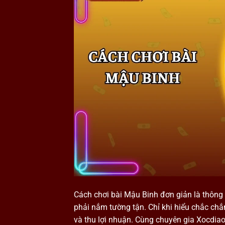
Cách chơi bài Mậu Binh đơn giản là thông 
phải nắm tường tận. Chỉ khi hiểu chắc chắ
và thu lợi nhuận. Cùng chuyên gia Xocdiaon