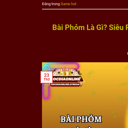
Đăng trong
Game hot
Bài Phỏm Là Gì? Siêu
23
Th3