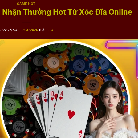
GAME HOT
y Nhận Thưởng Hot Từ Xóc Đĩa Online
ĐĂNG VÀO
23/03/2026
BỞI
SEO