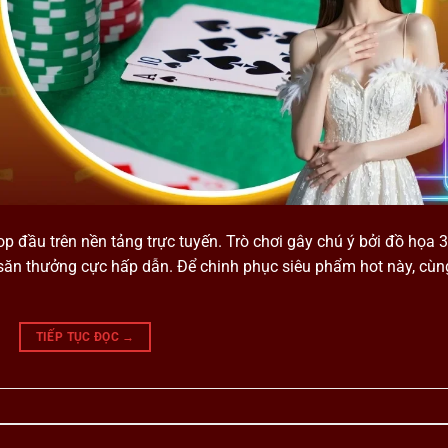
top đầu trên nền tảng trực tuyến. Trò chơi gây chú ý bởi đồ họa 
săn thưởng cực hấp dẫn. Để chinh phục siêu phẩm hot này, cùn
TIẾP TỤC ĐỌC
→