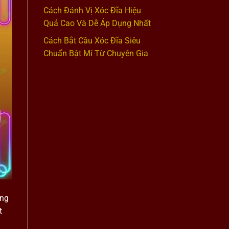
Cách Đánh Vị Xóc Đĩa Hiệu
Quả Cao Và Dễ Áp Dụng Nhất
Cách Bắt Cầu Xóc Đĩa Siêu
Chuẩn Bật Mí Từ Chuyên Gia
ũng
t