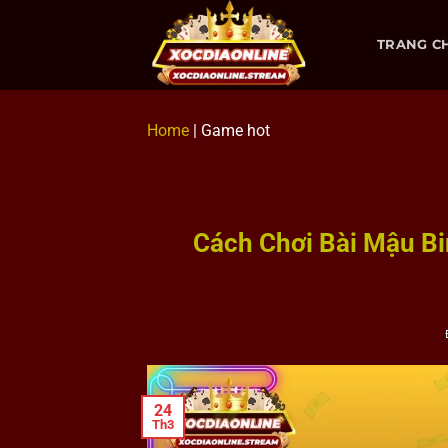
Bỏ
qua
TRANG C
nội
dung
Home
|
Game hot
Cách Chơi Bài Mậu B
24
Th3