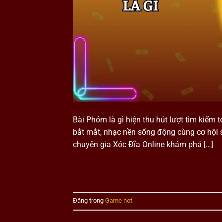
Bài Phỏm là gì hiện thu hút lượt tìm kiếm 
bắt mắt, nhạc nền sống động cùng cơ hội 
chuyên gia Xóc Đĩa Online khám phá […]
Đăng trong
Game hot