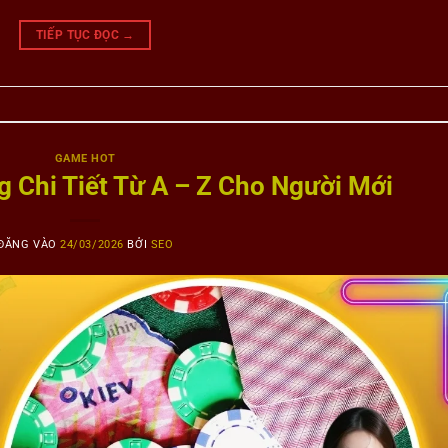
TIẾP TỤC ĐỌC
→
GAME HOT
g Chi Tiết Từ A – Z Cho Người Mới
ĐĂNG VÀO
24/03/2026
BỞI
SEO