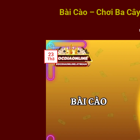
Bài Cào – Chơi Ba Câ
23
Th3